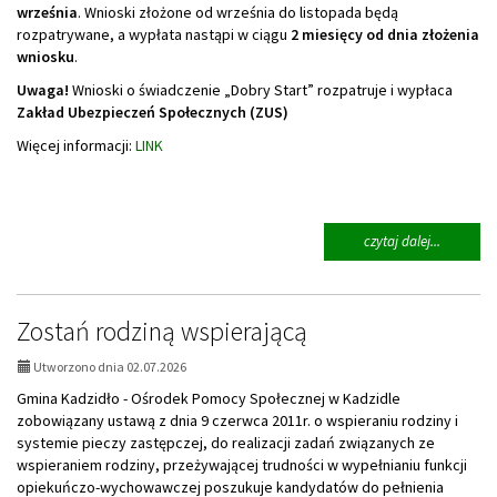
września
. Wnioski złożone od września do listopada będą
rozpatrywane, a wypłata nastąpi w ciągu
2 miesięcy od dnia złożenia
wniosku
.
Uwaga!
Wnioski o świadczenie „Dobry Start” rozpatruje i wypłaca
Zakład Ubezpieczeń Społecznych (ZUS)
Więcej informacji:
LINK
na
czytaj dalej...
temat:
Ruszył
nabór
wnioskó
Zostań rodziną wspierającą
o
świadcze
Utworzono dnia 02.07.2026
„Dobry
Gmina Kadzidło - Ośrodek Pomocy Społecznej w Kadzidle
Start”
zobowiązany ustawą z dnia 9 czerwca 2011r. o wspieraniu rodziny i
(300+)
systemie pieczy zastępczej, do realizacji zadań związanych ze
wspieraniem rodziny, przeżywającej trudności w wypełnianiu funkcji
opiekuńczo-wychowawczej poszukuje kandydatów do pełnienia