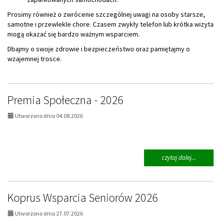
Prosimy również o zwrócenie szczególnej uwagi na osoby starsze,
samotne i przewlekle chore. Czasem zwykły telefon lub krótka wizyta
mogą okazać się bardzo ważnym wsparciem.
Dbajmy o swoje zdrowie i bezpieczeństwo oraz pamiętajmy o
wzajemnej trosce.
Premia Społeczna - 2026
Utworzono dnia 04.08.2026
na
czytaj dalej...
temat:
Premia
Społeczn
-
Koprus Wsparcia Seniorów 2026
2026
Utworzono dnia 27.07.2026