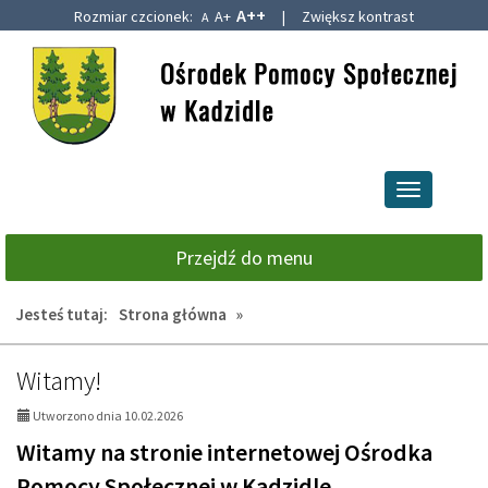
A++
Rozmiar czcionek:
A+
|
Zwiększ kontrast
A
Przejdź
Przejdź
do
do
głównej
wyszukiwarki
treści
Przełącz
nawigację
Przejdź do menu
Jesteś tutaj:
Strona główna
»
AKTUALNOŚCI,
Witamy!
strona
Utworzono dnia 10.02.2026
1:
Witamy na stronie internetowej Ośrodka
Pomocy Społecznej w Kadzidle