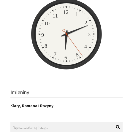
Zegar
12
1
11
2
10
3
9
8
4
7
5
6
Imieniny
Klary
,
Romana
i
Rozyny
Wyszukaj