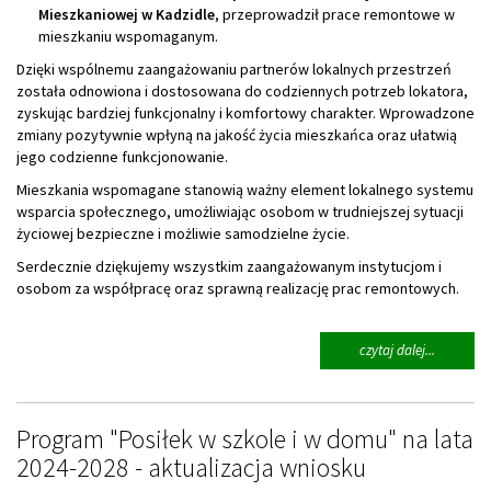
Mieszkaniowej w Kadzidle
, przeprowadził prace remontowe w
mieszkaniu wspomaganym.
Dzięki wspólnemu zaangażowaniu partnerów lokalnych przestrzeń
została odnowiona i dostosowana do codziennych potrzeb lokatora,
zyskując bardziej funkcjonalny i komfortowy charakter. Wprowadzone
zmiany pozytywnie wpłyną na jakość życia mieszkańca oraz ułatwią
jego codzienne funkcjonowanie.
Mieszkania wspomagane stanowią ważny element lokalnego systemu
wsparcia społecznego, umożliwiając osobom w trudniejszej sytuacji
życiowej bezpieczne i możliwie samodzielne życie.
Serdecznie dziękujemy wszystkim zaangażowanym instytucjom i
osobom za współpracę oraz sprawną realizację prac remontowych.
na
czytaj dalej...
temat:
Remont
Mieszkan
Wspomag
Program "Posiłek w szkole i w domu" na lata
2024-2028 - aktualizacja wniosku