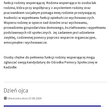
funkcji rodziny wspierającej. Rodzina wspierająca to osoba lub
rodzina, która przy współpracy z asystentem rodziny oraz
pracownikiem socjalnym pomaga innej rodzinie przeżywającej
trudności w wypełnianiu funkcji opiekuńczo-wychowawczych.
Wspiera rodzinę w opiece nad dziećmi oraz wychowaniu,
prowadzeniu gospodarstwa domowego, kształtowaniu i wypełnianiu
podstawowych ról społecznych. Jej zadaniem jest udzielenie
zwykłej, codziennej pomocy poprzez wsparcie organizacyjne,
emocjonalne i wychowawcze.
Osoby chętne do pełnienia funkcji rodziny wspierającej mogą
zgłaszać swoją kandydaturę do Ośrodka Pomocy Społecznej w
Kadzidle.
Dzień ojca
Utworzono dnia 23.06.2026
▬▬▬▬▬▬▬▬▬▬▬▬▬▬▬▬▬▬▬▬▬▬▬▬▬▬▬▬▬▬▬▬▬▬▬▬▬▬▬▬▬▬▬▬▬▬