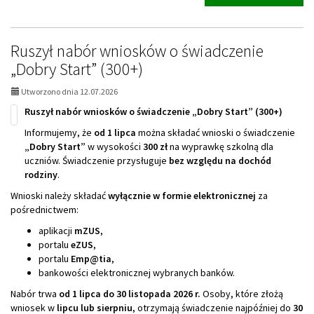
temat:
Koprus
Wsparcia
Seniorów
Ruszył nabór wniosków o świadczenie
2026
„Dobry Start” (300+)
Utworzono dnia 12.07.2026
Ruszył nabór wniosków o świadczenie „Dobry Start” (300+)
Informujemy, że
od 1 lipca
można składać wnioski o świadczenie
„Dobry Start”
w wysokości
300 zł
na wyprawkę szkolną dla
uczniów. Świadczenie przysługuje
bez względu na dochód
rodziny
.
Wnioski należy składać
wyłącznie w formie elektronicznej
za
pośrednictwem:
aplikacji
mZUS
,
portalu
eZUS
,
portalu
Emp@tia
,
bankowości elektronicznej wybranych banków.
Nabór trwa
od 1 lipca do 30 listopada 2026 r.
Osoby, które złożą
wniosek w
lipcu lub sierpniu
, otrzymają świadczenie najpóźniej do
30