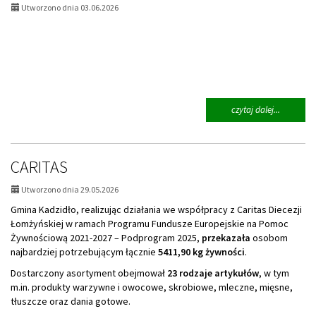
Utworzono dnia 03.06.2026
na
czytaj dalej...
temat:
Program
"Posiłek
w
CARITAS
szkole
i
Utworzono dnia 29.05.2026
w
Gmina Kadzidło, realizując działania we współpracy z Caritas Diecezji
domu"
Łomżyńskiej w ramach Programu Fundusze Europejskie na Pomoc
na
lata
Żywnościową 2021-2027 – Podprogram 2025,
przekazała
osobom
2024-
najbardziej potrzebującym łącznie
5411,90 kg żywności
.
2028
Dostarczony asortyment obejmował
23 rodzaje artykułów
, w tym
-
m.in. produkty warzywne i owocowe, skrobiowe, mleczne, mięsne,
aktualiza
wniosku
tłuszcze oraz dania gotowe.