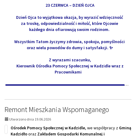
23 CZERWCA – DZIEŃ OJCA
Dzień Ojca to wyjątkowa okazja, by wyrazić wdzięczność
za troskę, odpowiedzialność i miłość, które Ojcowie
każdego dnia ofiarowują swoim rodzinom.
Wszystkim Tatom życzymy zdrowia, spokoju, pomyślności
oraz wielu powodów do dumy i satysfakcji. ✨
Z wyrazami szacunku,
Kierownik Ośrodka Pomocy Społecznej w Kadzidle wraz z
Pracownikami
▬▬▬▬▬▬▬▬▬▬▬▬▬▬▬▬▬▬▬▬▬▬▬▬▬▬▬▬▬▬▬▬▬▬▬▬▬▬▬▬▬▬▬▬▬▬
Remont Mieszkania Wspomaganego
Utworzono dnia 19.06.2026
Ośrodek Pomocy Społecznej w Kadzidle
, we współpracy z
Gminą
Kadzidło
oraz
Zakładem Gospodarki Komunalnej i