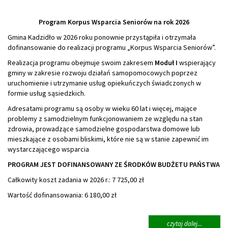
Program Korpus Wsparcia Seniorów na rok 2026
Gmina Kadzidło w 2026 roku ponownie przystąpiła i otrzymała
dofinansowanie do realizacji programu „Korpus Wsparcia Seniorów”.
Realizacja programu obejmuje swoim zakresem
Moduł I
wspierający
gminy w zakresie rozwoju działań samopomocowych poprzez
uruchomienie i utrzymanie usług opiekuńczych świadczonych w
formie usług sąsiedzkich.
Adresatami programu są osoby w wieku 60 lat i więcej, mające
problemy z samodzielnym funkcjonowaniem ze względu na stan
zdrowia, prowadzące samodzielne gospodarstwa domowe lub
mieszkające z osobami bliskimi, które nie są w stanie zapewnić im
wystarczającego wsparcia
PROGRAM JEST DOFINANSOWANY ZE ŚRODKÓW BUDŻETU PAŃSTWA
Całkowity koszt zadania w 2026 r.: 7 725,00 zł
Wartość dofinansowania: 6 180,00 zł
na
czytaj dalej...