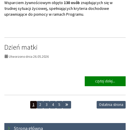
Wsparciem żywnościowym objęto
130 osób
znajdujących się w
trudnej sytuacji życiowej, spełniających kryteria dochodowe
uprawniające do pomocy w ramach Programu.
Dzień matki
Utworzono dnia 26.05.2026
na
czytaj dalej...
temat:
Dzień
matki
1
2
3
4
5
Ostatnia strona
Menu
Strona główna